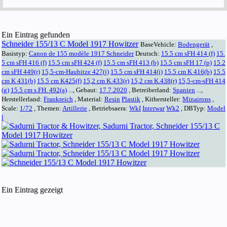
Ein Eintrag gefunden
Schneider 155/13 C Model 1917 Howitzer
BaseVehicle:
Bodengerät
,
Basistyp:
Canon de 155 modèle 1917 Schneider
Deutsch:
15.5 cm sFH 414 (f)
15.
5 cm sFH 416 (f)
15.5 cm sFH 424 (f)
15.5 cm sFH 413 (b)
15.5 cm sFH 17 (p)
15.2
cm sFH 449(r)
15,5-cm-Haubitze 427(j)
15.5 cm sFH 414(i)
15.5 cm K 416(b)
15.5
cm K 431(b)
15.5 cm K425(f)
15,2 cm K.433(r)
15,2 cm K.438(r)
15,5-cm-sFH 414
(g)
15.5 cm s.FH. 492(a)
..., Gebaut:
17.7.2020
, Betreiberland:
Spanien
...,
Herstellerland:
Frankreich
, Material:
Resin
Plastik
, Kithersteller:
Minairons
,
Scale:
1/72
, Themen:
Artillerie
, Betriebsaera:
WkI
Interwar
Wk2
, DBTyp:
Model
l
Ein Eintrag gezeigt